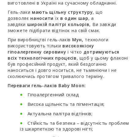
виготовлені в Україні на сучасному обладнанні.
Гель-лаки
мають щільну структуру
, що
дозволяє
наносити
їх
в один шар
, а
завдяки
широкій палітрі кольорів
, Ви завжди
зможете підібрати відтінок на свій смак.
При виробництві гель-лаків
Мун,
технологи
використовують тільки
високоякісну
гіпоалергенну сировину
і чітко
дотримуються
всіх технологічних процесів
, щоб у цьому флаконі
був професійний продукт, який бездоганно
наноситься і довго носиться, не тьмяніючи і не
сколюючись протягом тривалого терміну.
Переваги гель-лаків Baby Moon:
Гіпоалергенний склад
Висока щільність та пігментація;
Актуальна палітра відтінків;
Стійкість та безпека – відсутність проблем
із шкарпеткою та здорові нігті;