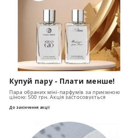
Купуй пару - Плати менше!
Пара обраних міні-парфумів за приємною
ціною: 500 грн. Акція застосовується
автоматично при додаванні 2 та більше
флаконів у кошик. Кількість товарів
До закінчення акції
обмежена..