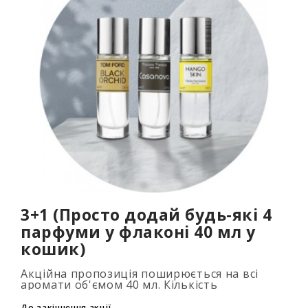
3+1 (Просто додай будь-які 4
парфуми у флаконі 40 мл у
кошик)
Акційна пропозиція поширюється на всі
аромати об'ємом 40 мл. Кількість
подарункових парфумів не обмежена (3+1,
6+2, 9+3) Для того, щоб скористатися акцією,
До закінчення акції