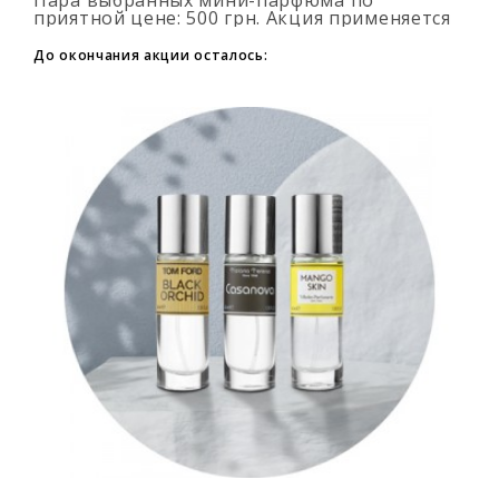
Пара выбранных мини-парфюма по
приятной цене: 500 грн. Акция применяется
автоматически при добавлении 2 и более
флаконов в корзину. Количество товаров
До окончания акции осталось:
огранич..