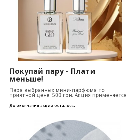
Покупай пару - Плати
меньше!
Пара выбранных мини-парфюма по
приятной цене: 500 грн. Акция применяется
автоматически при добавлении 2 и более
флаконов в корзину. Количество товаров
До окончания акции осталось:
огранич..