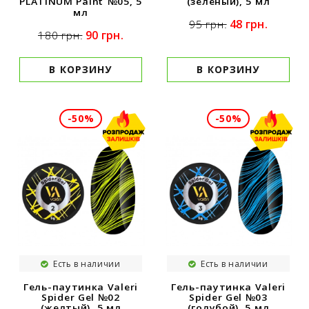
(зеленый), 5 мл
PLATINUM Paint №05, 5
мл
48 грн.
95 грн.
90 грн.
180 грн.
В КОРЗИНУ
В КОРЗИНУ
-50%
-50%
Есть в наличии
Есть в наличии
Гель-паутинка Valeri
Гель-паутинка Valeri
Spider Gel №02
Spider Gel №03
(желтый), 5 мл
(голубой), 5 мл