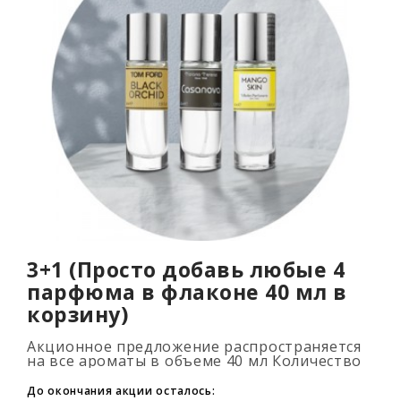
3+1 (Просто добавь любые 4
парфюма в флаконе 40 мл в
корзину)
Акционное предложение распространяется
на все ароматы в объеме 40 мл Количество
подарочных духов не ограниченно (3+1, 6+2,
9+3) Для того, что бы воспользовать..
До окончания акции осталось: