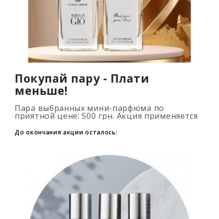
Покупай пару - Плати
меньше!
Пара выбранных мини-парфюма по
приятной цене: 500 грн. Акция применяется
автоматически при добавлении 2 и более
флаконов в корзину. Количество товаров
До окончания акции осталось:
огранич..