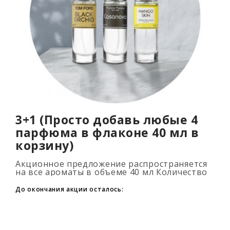
3+1 (Просто добавь любые 4
парфюма в флаконе 40 мл в
корзину)
Акционное предложение распространяется
на все ароматы в объеме 40 мл Количество
подарочных духов не ограниченно (3+1, 6+2,
9+3) Для того, что бы воспользовать..
До окончания акции осталось: