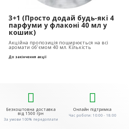
3+1 (Просто додай будь-які 4
парфуми у флаконі 40 мл у
кошик)
Акційна пропозиція поширюється на всі
аромати об'ємом 40 мл. Кількість
подарункових парфумів не обмежена (3+1,
6+2, 9+3) Для того, щоб скористатися акцією,
До закінчення акції
до..
Безкоштовна доставка
Онлайн підтримка
від 1500 грн
Час роботи: 10:00 - 18:00
За умови 100% передоплати