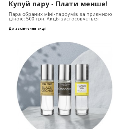
Купуй пару - Плати менше!
Пара обраних міні-парфумів за приємною
ціною: 500 грн. Акція застосовується
автоматично при додаванні 2 та більше
флаконів у кошик. Кількість товарів
До закінчення акції
обмежена..