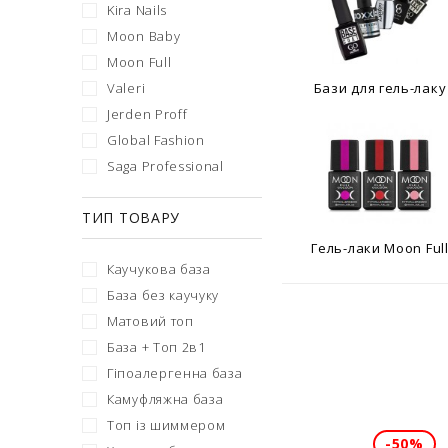
Kira Nails
Moon Baby
Moon Full
Valeri
Бази для гель-лаку
Jerden Proff
Global Fashion
Saga Professional
ТИП ТОВАРУ
Гель-лаки Moon Ful
Каучукова база
База без каучуку
Матовий топ
База + Топ 2в1
Гіпоалергенна база
Камуфляжна база
Топ із шиммером
-50%