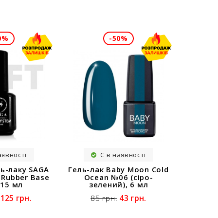
0%
-50%
аявності
Є в наявності
ль-лаку SAGA
Гель-лак Baby Moon Cold
 Rubber Base
Ocean №06 (сіро-
 15 мл
зелений), 6 мл
125 грн.
43 грн.
85 грн.