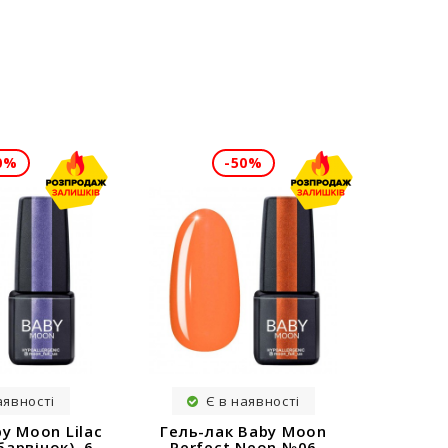
0%
-50%
аявності
Є в наявності
y Moon Lilac
Гель-лак Baby Moon
барвінок), 6
Perfect Neon №06