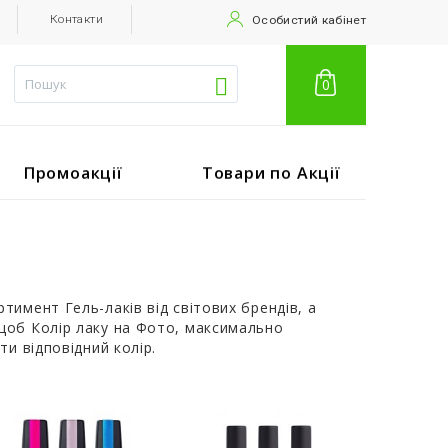
Контакти
Особистий кабінет
0
Промоакції
Товари по Акції
имент Гель-лаків від світових брендів, а
щоб Колір лаку на Фото, максимально
ти відповідний колір.
у, що робить їх більш економічними, ніж
е відшаровуються. Мають ідеальний
е виявляються подряпини. Тривалість носіння
ору та помутнінь.