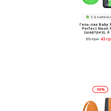
Є в наявнос
Гель-лак Baby
Perfect Neon
(шартрез), 6
43 гр
85 грн.
-50%