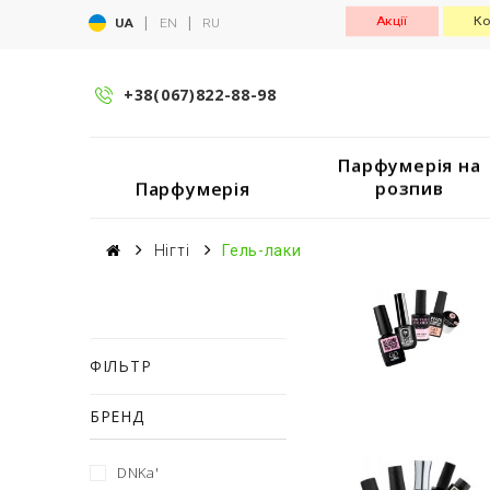
|
|
Акції
Ко
UA
EN
RU
+38(067)822-88-98
Парфумерія на
розпив
Парфумерія
Нігті
Гель-лаки
ФІЛЬТР
БРЕНД
DNKa'