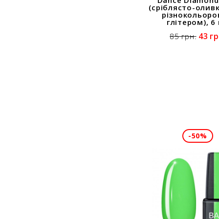
(сріблясто-олив
різнокольор
глітером), 6
43 гр
85 грн.
-50%