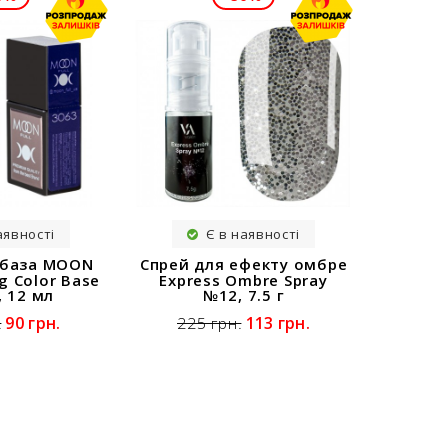
аявності
Є в наявності
 база MOON
Спрей для ефекту омбре
g Color Base
Express Ombre Spray
 12 мл
№12, 7.5 г
90 грн.
113 грн.
.
225 грн.