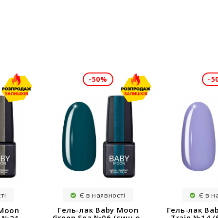
-50%
-5
ті
Є в наявності
Є в н
Гель-лак Baby Moon
Гель-лак Bab
 Moon
Green Sea №06 (синьо-
Train №14 (
d №21