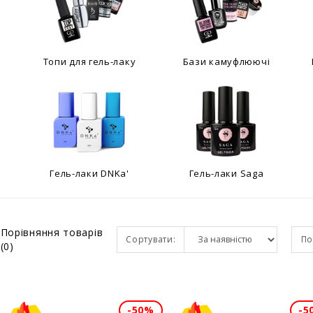
Топи для гель-лаку
Бази камуфлюючі
l
Гель-лаки DNKa'
Гель-лаки Saga
Порівняння товарів
Сортувати:
По
(0)
-50%
-5