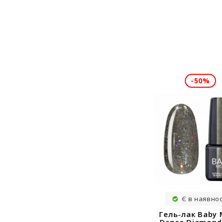
-50%
Є в наявнос
Гель-лак Baby
Dance Diamon