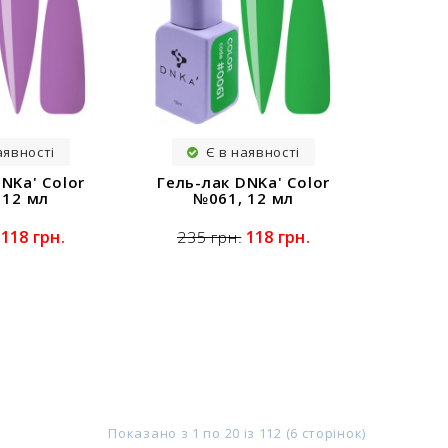
аявності
Є в наявності
NKa' Color
Гель-лак DNKa' Color
 12 мл
№061, 12 мл
118 грн.
118 грн.
235 грн.
Показано з 1 по 20 із 112 (6 сторінок)