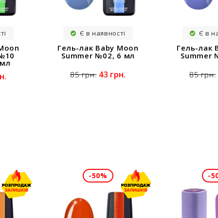
ті
Є в наявності
Є в н
Гель-лак Baby Moon
Гель-лак 
 Moon
Summer №02, 6 мл
Summer №
 №10
 мл
43 грн.
85 грн.
85 грн.
н.
-50%
-5