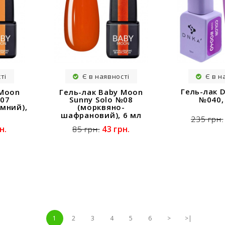
ті
Є в наявності
Є в н
Гель-лак D
 Moon
Гель-лак Baby Moon
№040,
№07
Sunny Solo №08
мний),
(морквяно-
шафрановий), 6 мл
235 грн.
н.
43 грн.
85 грн.
1
2
3
4
5
6
>
>|