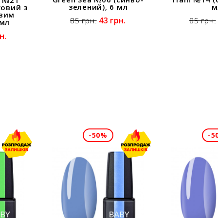
зелений), 6 мл
м
ковий з
овим
43 грн.
85 грн.
85 грн.
 мл
н.
-50%
-5