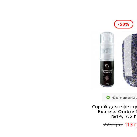
-50%
Є в наявнос
Спрей для ефект
Express Ombre 
№14, 7.5 г
113 г
225 грн.