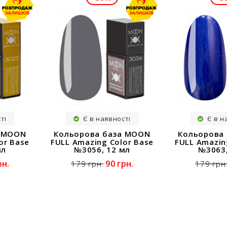
ті
Є в наявності
Є в н
а MOON
Кольорова база MOON
Кольорова
or Base
FULL Amazing Color Base
FULL Amazin
мл
№3056, 12 мл
№3063,
рн.
90 грн.
179 грн.
179 грн