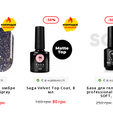
-50%
-5
ті
Є в наявності
Є в н
Saga Velvet Top Coat, 8
у омбре
База для ге
мл
Spray
professional
SOFT,
80 грн.
160 грн.
рн.
250 грн.