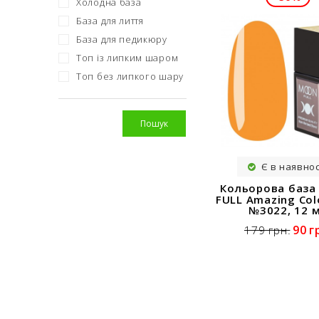
Холодна база
База для лиття
База для педикюру
Топ із липким шаром
Топ без липкого шару
Пошук
Є в наявнос
Кольорова баз
FULL Amazing Col
№3022, 12 
90 г
179 грн.