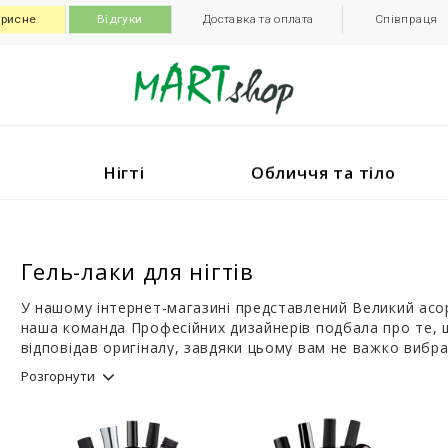
рисне
Відгуки
Доставка та оплата
Співпраця
Нігті
Обличчя та тіло
Гель-лаки для нігтів
У нашому інтернет-магазині представлений Великий асорт
наша команда Професійних дизайнерів подбала про те, 
відповідав оригіналу, завдяки цьому вам не важко вибра
Розгорнути
Гель-лаки містять високу кількість кольорового пігмент
звичайні лаки. Вони не розтікаються, не сколюються, н
глянсовий блиск і приголомшливу стійкість. На ньому н
гель-лаку становить від 2 тижнів без сколів, зміни коль