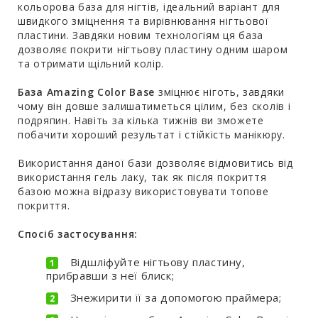
кольорова база для нігтів, ідеальний варіант для
швидкого зміцнення та вирівнювання нігтьової
пластини. Завдяки новим технологіям ця база
дозволяє покрити нігтьову пластину одним шаром
та отримати щільний колір.
База Amazing Color Base
зміцнює ніготь, завдяки
чому він довше залишатиметься цілим, без сколів і
подряпин. Навіть за кілька тижнів ви зможете
побачити хороший результат і стійкість манікюру.
Використання даної бази дозволяє відмовитись від
використання гель лаку, так як після покриття
базою можна відразу використовувати топове
покриття.
Спосіб застосування:
Відшліфуйте нігтьову пластину,
прибравши з неї блиск;
Знежирити її за допомогою праймера;