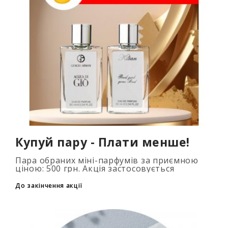
Купуй пару - Плати менше!
Пара обраних міні-парфумів за приємною
ціною: 500 грн. Акція застосовується
автоматично при додаванні 2 та більше
флаконів у кошик. Кількість товарів
До закінчення акції
обмежена..