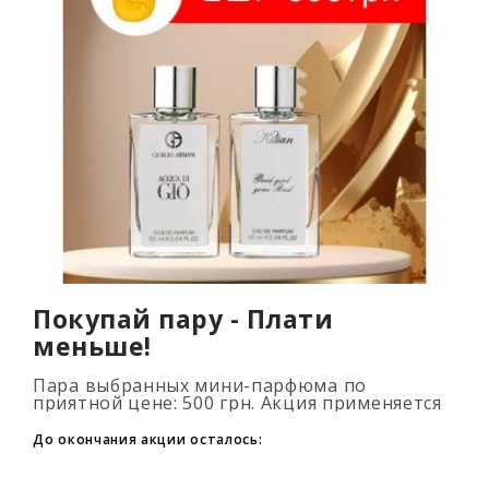
Покупай пару - Плати
меньше!
Пара выбранных мини-парфюма по
приятной цене: 500 грн. Акция применяется
автоматически при добавлении 2 и более
флаконов в корзину. Количество товаров
До окончания акции осталось:
огранич..