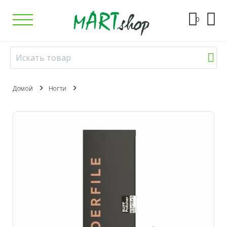
0
Домой
Ногти