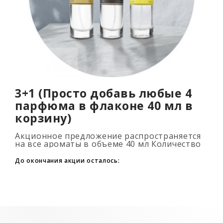
3+1 (Просто добавь любые 4
парфюма в флаконе 40 мл в
корзину)
Акционное предложение распространяется
на все ароматы в объеме 40 мл Количество
подарочных духов не ограниченно (3+1, 6+2,
9+3) Для того, что бы воспользовать..
До окончания акции осталось: