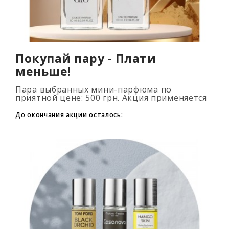
Покупай пару - Плати
меньше!
Пара выбранных мини-парфюма по
приятной цене: 500 грн. Акция применяется
автоматически при добавлении 2 и более
флаконов в корзину. Количество товаров
До окончания акции осталось:
огранич..