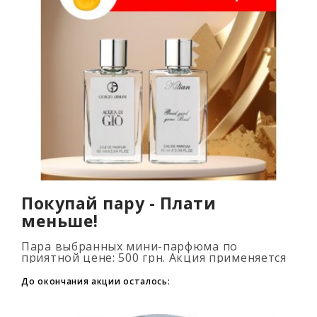
Покупай пару - Плати
меньше!
Пара выбранных мини-парфюма по
приятной цене: 500 грн. Акция применяется
автоматически при добавлении 2 и более
флаконов в корзину. Количество товаров
До окончания акции осталось:
огранич..