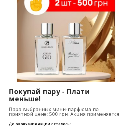
Покупай пару - Плати
меньше!
Пара выбранных мини-парфюма по
приятной цене: 500 грн. Акция применяется
автоматически при добавлении 2 и более
флаконов в корзину. Количество товаров
До окончания акции осталось:
огранич..