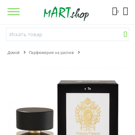
0
Домой
Парфюмерия на распив