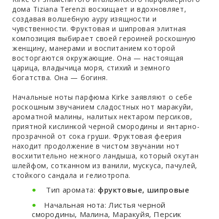
дома Tiziana Terenzi восхищает и вдохновляет,
создавая волшебную ауру изящности и
чувственности. Фруктовая и шипровая элитная
композиция выбирает своей героиней роскошную
женщину, манерами и воспитанием которой
восторгаются окружающие. Она — настоящая
царица, владычица моря, стихий и земного
богатства. Она — богиня.
Начальные ноты парфюма Kirke заявляют о себе
роскошным звучанием сладостных нот маракуйи,
ароматной малины, налитых нектаром персиков,
приятной кислинкой черной смородины и янтарно-
прозрачной от сока груши. Фруктовая феерия
находит продолжение в чистом звучании нот
восхитительно нежного ландыша, который окутан
шлейфом, сотканном из ванили, мускуса, пачулей,
стойкого сандала и гелиотропа.
Тип аромата:
фруктовые, шипровые
Начальная нота: Листья черной
смородины, Малина, Маракуйя, Персик