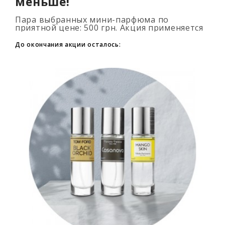
меньше!
Пара выбранных мини-парфюма по
приятной цене: 500 грн. Акция применяется
автоматически при добавлении 2 и более
флаконов в корзину. Количество товаров
До окончания акции осталось:
огранич..