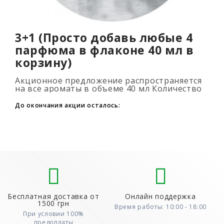
3+1 (Просто добавь любые 4
парфюма в флаконе 40 мл в
корзину)
Акционное предложение распространяется
на все ароматы в объеме 40 мл Количество
подарочных духов не ограниченно (3+1, 6+2,
9+3) Для того, что бы воспользовать..
До окончания акции осталось:
Бесплатная доставка от
Онлайн поддержка
1500 грн
Время работы: 10:00 - 18:00
При условии 100%
предоплаты