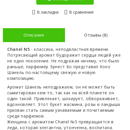
В закладки
В сравнение
Описание
Отзывы (8)
Chanel N5
- классика, неподвластная времени.
Потрясающий аромат будоражит сердца людей уже
не одно поколение. Не подражая ничему, что было
раньше, парфюмер Эрнест Бо представил Коко
Шанель по-настоящему свежую и новую
композицию.
Аромат Шанель неподражаем, он не может быть
сымитирован кем-то, так как на всей планете он
один такой. Привлекает, шокирует, обвораживает,
вдохновляет. Этот букет жасмина, розы и ландыша
призван стать самым узнаваемым и почитаемым
среди парфюмов.
Женщина с ароматом Chanel №5 превращается в
леди, которая элегантна, утонченна, воспитана.