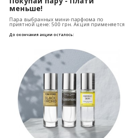
Покупай пару - Плати
меньше!
Пара выбранных мини-парфюма по
приятной цене: 500 грн. Акция применяется
автоматически при добавлении 2 и более
флаконов в корзину. Количество товаров
До окончания акции осталось:
огранич..