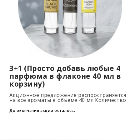
3+1 (Просто добавь любые 4
парфюма в флаконе 40 мл в
корзину)
Акционное предложение распространяется
на все ароматы в объеме 40 мл Количество
подарочных духов не ограниченно (3+1, 6+2,
9+3) Для того, что бы воспользовать..
До окончания акции осталось: