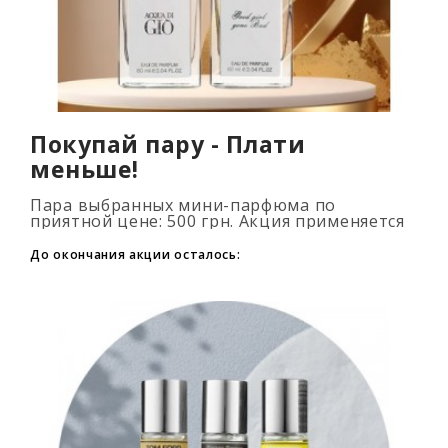
Покупай пару - Плати
меньше!
Пара выбранных мини-парфюма по
приятной цене: 500 грн. Акция применяется
автоматически при добавлении 2 и более
флаконов в корзину. Количество товаров
До окончания акции осталось:
огранич..