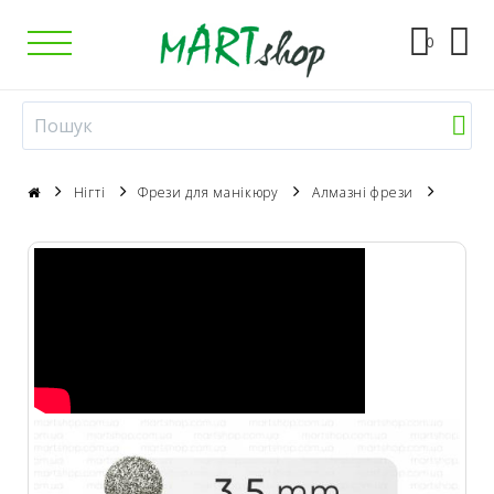
0
Нігті
Фрези для манікюру
Алмазні фрези