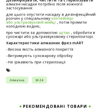
Дезинфікувати, чистити та стерилізувати
алмазні
насадки потрібно після кожного
застосування:
для цього опустити насадку в дезінфекційний
розчин у спеціальному
контейнері
або ультразвуковій мийці
, потім промити
холодною водою,
про
чистити за допомогою
щітки
, обробити в
сухожарі або ультразвуковому стерилізаторі.
Характеристики алмазних фрез mART
-Висока якість алмазного покриття
-Витримують сухожарову обробку
-Не іржавіють при стерилізації
Алмазна
M-24
РЕКОМЕНДОВАНІ ТОВАРИ