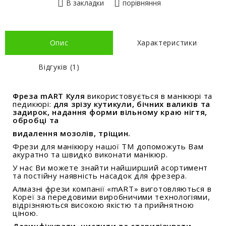
В закладки
порівняння
Опис
Характеристики
Відгуків (1)
Фреза mART Куля
використовується в манікюрі та
педикюрі:
для зрізу кутикули, бічних валиків та
задирок, надання форми вільному краю нігтя,
обробці та
видалення мозолів, тріщин.
Фрези для манікюру нашої ТМ допоможуть Вам
акуратно та швидко виконати манікюр.
У нас Ви можете знайти найширший асортимент
та постійну наявність насадок для фрезера.
Алмазні фрези компанії «mART» виготовляються в
Кореї за передовими виробничими технологіями,
відрізняються високою якістю та прийнятною
ціною.