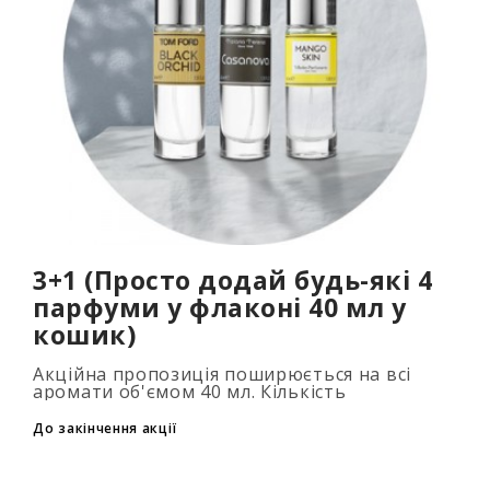
3+1 (Просто додай будь-які 4
парфуми у флаконі 40 мл у
кошик)
Акційна пропозиція поширюється на всі
аромати об'ємом 40 мл. Кількість
подарункових парфумів не обмежена (3+1,
6+2, 9+3) Для того, щоб скористатися акцією,
До закінчення акції
до..