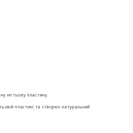
ну нігтьову пластину.
гтьовій пластині та створює натуральний