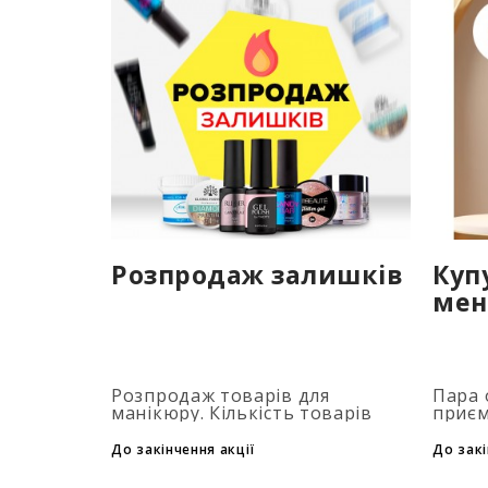
Розпродаж залишків
Куп
мен
Розпродаж товарів для
Пара 
манікюру. Кількість товарів
приєм
обмежена. Терміни акції дивися
засто
на таймері...
при д
До закінчення акції
До закі
флако
товар