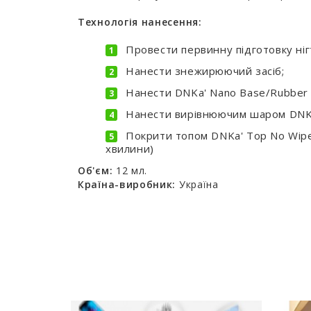
Технологія нанесення:
Провести первинну підготовку ніг
Нанести знежирюючий засіб;
Нанести DNKa' Nano Base/Rubber B
Нанести вирівнюючим шаром DNKa' 
Покрити топом DNKa' Top No Wipe 
хвилини)
Об'єм:
12 мл.
Країна-виробник:
Україна