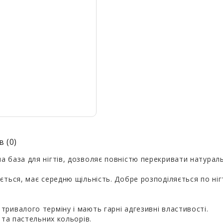
в (0)
 база для нігтів, дозволяє повністю перекривати натураль
ється, має середню щільність. Добре розподіляється по ні
ривалого терміну і мають гарні адгезивні властивості.
 та пастельних кольорів.