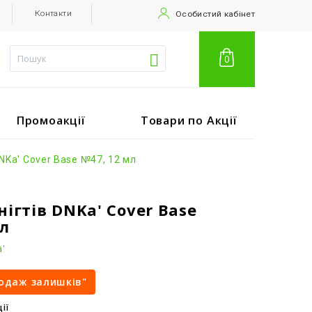
Контакти
Особистий кабінет
0
Промоакції
Товари по Акції
Ka' Cover Base №47, 12 мл
нігтів DNKa' Cover Base
мл
'
родаж залишків"
ії