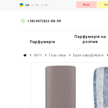
|
|
Акції
Ко
UA
EN
RU
+38(067)822-88-98
Парфумерія на
розпив
Парфумерія
Нігті
Гель-лаки
Бази камуфлюючі