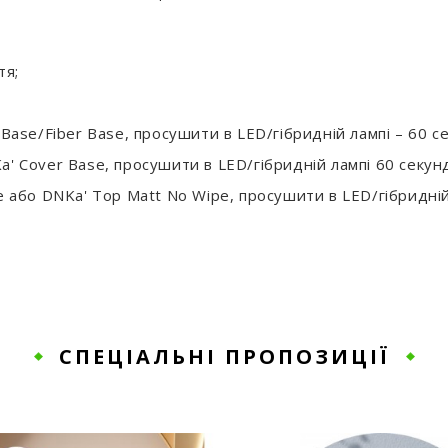
тя;
ase/Fiber Base, просушити в LED/гібридній лампі – 60 сек
Cover Base, просушити в LED/гібридній лампі 60 секунд 
або DNKa' Top Matt No Wipe, просушити в LED/гібридній 
СПЕЦІАЛЬНІ ПРОПОЗИЦІЇ