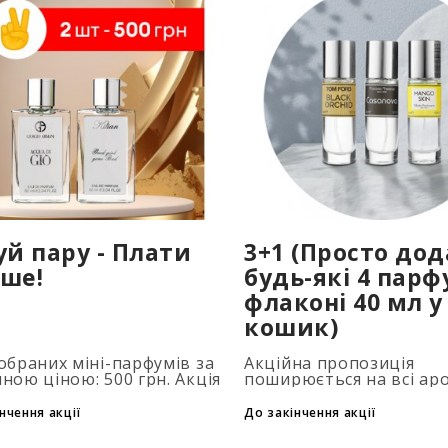
уй пару - Плати
3+1 (Просто до
ше!
будь-які 4 парф
флаконі 40 мл у
кошик)
обраних міні-парфумів за
Акційна пропозиція
ною ціною: 500 грн. Акція
поширюється на всі ар
совується автоматично
об'ємом 40 мл. Кількіст
одаванні 2 та більше
подарункових парфумів
нчення акції
До закінчення акції
нів у кошик. Кількість
обмежена (3+1, 6+2, 9+3
ів обмежена..
того, щоб скористатися