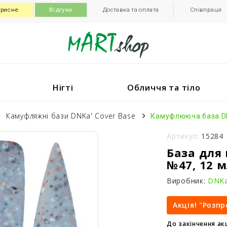
рисне
Відгуки
Доставка та оплата
Співпраця
Нігті
Обличчя та тіло
Камуфляжні бази DNKa' Cover Base
Камуфлююча база DN
Артикул:
15284
База для 
№47, 12 
Виробник:
DNKa
Акція! "Розп
До закінчення акц