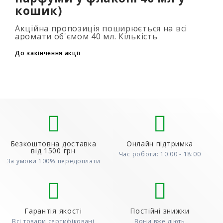
кошик)
Акційна пропозиція поширюється на всі
аромати об'ємом 40 мл. Кількість
подарункових парфумів не обмежена (3+1,
6+2, 9+3) Для того, щоб скористатися акцією,
До закінчення акції
до..
Безкоштовна доставка
Онлайн підтримка
від 1500 грн
Час роботи: 10:00 - 18:00
За умови 100% передоплати
Гарантія якості
Постійні знижки
Всі товари сертифіковані
Вони вже діють