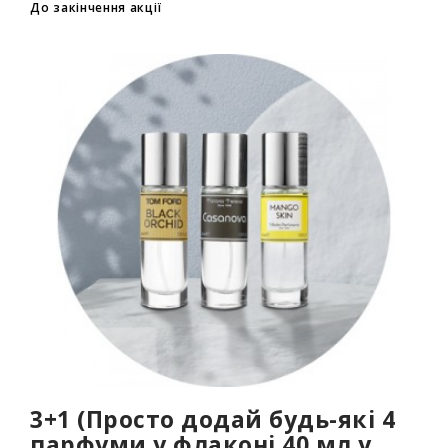
флаконів у кошик. Кількість товарів
До закінчення акції
обмежена..
3+1 (Просто додай будь-які 4
парфуми у флаконі 40 мл у