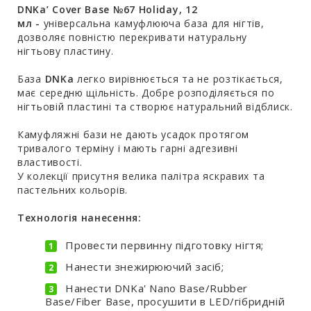
DNKa’ Cover Base №67 Holiday, 12
мл -
універсальна камуфлююча база для нігтів,
дозволяє повністю перекривати натуральну
нігтьову пластину.
База
DNKa
легко вирівнюється та не розтікається,
має середню щільність. Добре розподіляється по
нігтьовій пластині та створює натуральний відблиск.
Камуфляжні бази не дають усадок протягом
тривалого терміну і мають гарні адгезивні
властивості.
У колекції присутня велика палітра яскравих та
пастельних кольорів.
Технологія нанесення:
Провести первинну підготовку нігтя;
Нанести знежирюючий засіб;
Нанести DNKa' Nano Base/Rubber
Base/Fiber Base, просушити в LED/гібридній