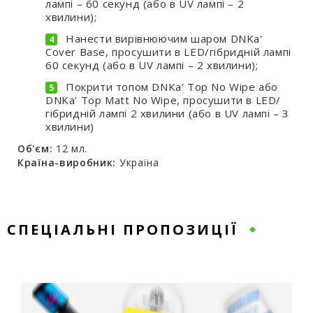
лампі – 60 секунд (або в UV лампі – 2
хвилини);
Нанести вирівнюючим шаром DNKa'
Cover Base, просушити в LED/гібридній лампі
60 секунд (або в UV лампі – 2 хвилини);
Покрити топом DNKa' Top No Wipe або
DNKa' Top Matt No Wipe, просушити в LED/
гібридній лампі 2 хвилини (або в UV лампі – 3
хвилини)
Об'єм:
12 мл.
Країна-виробник:
Україна
СПЕЦІАЛЬНІ ПРОПОЗИЦІЇ