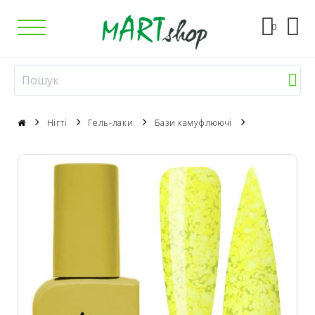
0
Нігті
Гель-лаки
Бази камуфлюючі