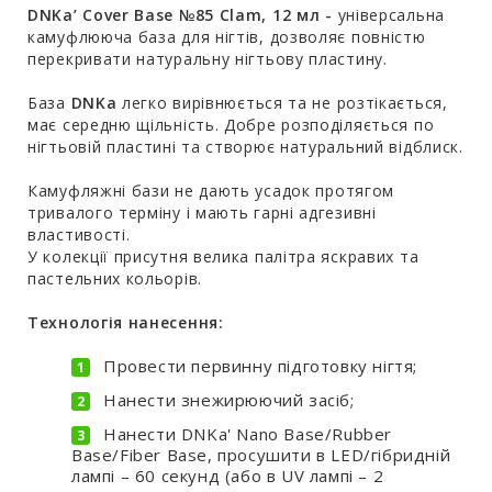
DNKa’ Cover Base №85 Clam, 12 мл -
універсальна
камуфлююча база для нігтів, дозволяє повністю
перекривати натуральну нігтьову пластину.
База
DNKa
легко вирівнюється та не розтікається,
має середню щільність. Добре розподіляється по
нігтьовій пластині та створює натуральний відблиск.
Камуфляжні бази не дають усадок протягом
тривалого терміну і мають гарні адгезивні
властивості.
У колекції присутня велика палітра яскравих та
пастельних кольорів.
Технологія нанесення:
Провести первинну підготовку нігтя;
Нанести знежирюючий засіб;
Нанести DNKa' Nano Base/Rubber
Base/Fiber Base, просушити в LED/гібридній
лампі – 60 секунд (або в UV лампі – 2