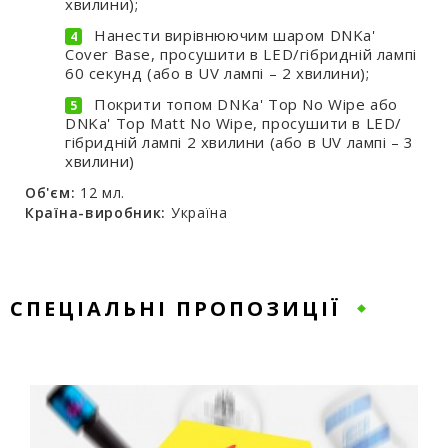
хвилини);
Нанести вирівнюючим шаром DNKa'
Cover Base, просушити в LED/гібридній лампі
60 секунд (або в UV лампі – 2 хвилини);
Покрити топом DNKa' Top No Wipe або
DNKa' Top Matt No Wipe, просушити в LED/
гібридній лампі 2 хвилини (або в UV лампі – 3
хвилини)
Об'єм:
12 мл.
Країна-виробник:
Україна
СПЕЦІАЛЬНІ ПРОПОЗИЦІЇ