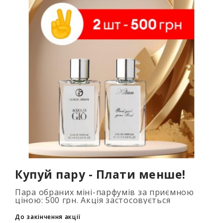
Купуй пару - Плати менше!
Пара обраних міні-парфумів за приємною
ціною: 500 грн. Акція застосовується
автоматично при додаванні 2 та більше
флаконів у кошик. Кількість товарів
До закінчення акції