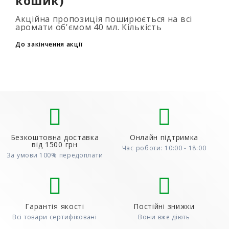
кошик)
Акційна пропозиція поширюється на всі
аромати об'ємом 40 мл. Кількість
подарункових парфумів не обмежена (3+1,
6+2, 9+3) Для того, щоб скористатися акцією,
До закінчення акції
до..
Безкоштовна доставка
Онлайн підтримка
від 1500 грн
Час роботи: 10:00 - 18:00
За умови 100% передоплати
Гарантія якості
Постійні знижки
Всі товари сертифіковані
Вони вже діють