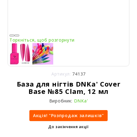
Торкніться, щоб розгорнути
Артикул:
74137
База для нігтів DNKa' Cover
Base №85 Clam, 12 мл
Виробник:
DNKa'
Акція! "Розпродаж залишків"
До закінчення акції