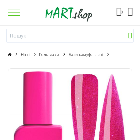
0
Нігті
Гель-лаки
Бази камуфлюючі