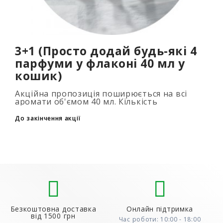
3+1 (Просто додай будь-які 4
парфуми у флаконі 40 мл у
кошик)
Акційна пропозиція поширюється на всі
аромати об'ємом 40 мл. Кількість
подарункових парфумів не обмежена (3+1,
6+2, 9+3) Для того, щоб скористатися акцією,
До закінчення акції
до..
Безкоштовна доставка
Онлайн підтримка
від 1500 грн
Час роботи: 10:00 - 18:00