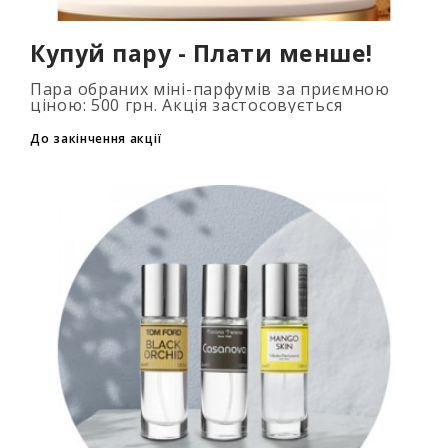
Купуй пару - Плати менше!
Пара обраних міні-парфумів за приємною
ціною: 500 грн. Акція застосовується
автоматично при додаванні 2 та більше
флаконів у кошик. Кількість товарів
До закінчення акції
обмежена..