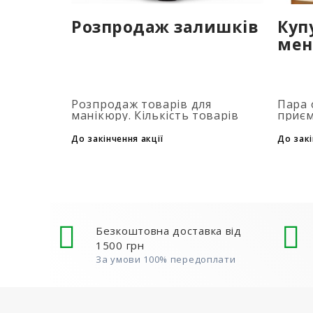
Розпродаж залишків
Куп
мен
Розпродаж товарів для
Пара 
манікюру. Кількість товарів
приєм
обмежена. Терміни акції дивися
засто
на таймері...
при д
До закінчення акції
До закі
флако
товар
Безкоштовна доставка від
1500 грн
За умови 100% передоплати