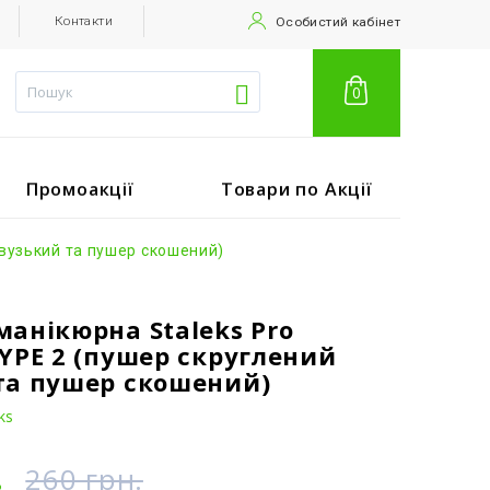
Контакти
Особистий кабінет
0
Промоакції
Товари по Акції
 вузький та пушер скошений)
манікюрна Staleks Pro
TYPE 2 (пушер скруглений
та пушер скошений)
ks
.
260 грн.