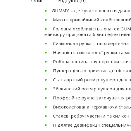
Опис
Відгуків (0)
GUMMY – це сучасні лопатки для ма
Мають привабливий комбінований 
Головна особливість лопаток GUMM
манікюру працювати більш ефективно
Силіконова ручка – гіпоалергенна 
Наявність силіконової ручки та м
Робоча частина «пушер» призначен
Пушер щільно прилягає до нігтьов
Стандартний розмір пушера для ву
Збільшений розмір пушера для шир
Професійне ручне заточування роб
Високолегована нержавіюча сталь з
Сталеві робочі частини та силікон 
Підлягає дезінфекції спеціальним