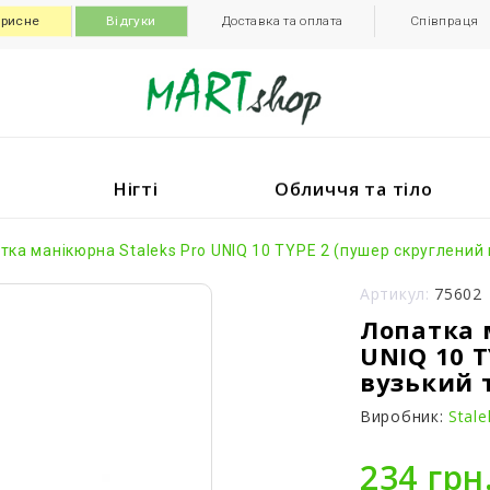
рисне
Відгуки
Доставка та оплата
Співпраця
Нігті
Обличчя та тіло
тка манікюрна Staleks Pro UNIQ 10 TYPE 2 (пушер скруглений
Артикул:
75602
Лопатка 
UNIQ 10 
вузький 
Виробник:
Stale
234 грн