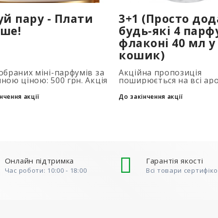
уй пару - Плати
3+1 (Просто до
ше!
будь-які 4 парф
флаконі 40 мл у
кошик)
обраних міні-парфумів за
Акційна пропозиція
ною ціною: 500 грн. Акція
поширюється на всі ар
совується автоматично
об'ємом 40 мл. Кількіст
одаванні 2 та більше
подарункових парфумів
нчення акції
До закінчення акції
нів у кошик. Кількість
обмежена (3+1, 6+2, 9+3
ів обмежена..
того, щоб скористатися
до..
Онлайн підтримка
Гарантія якості
Час роботи: 10:00 - 18:00
Всі товари сертифік