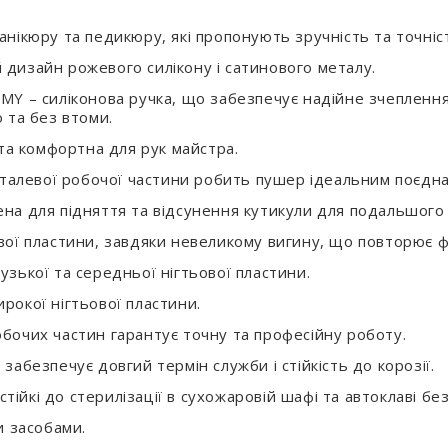
нікюру та педикюру, які пропонують зручність та точніс
дизайн рожевого силікону і сатинового металу.
Y – силіконова ручка, що забезпечує надійне зчеплення
 та без втоми.
та комфортна для рук майстра.
еталевої робочої частини робить пушер ідеальним поєдн
а для підняття та відсунення кутикули для подальшого 
ої пластини, завдяки невеликому вигину, що повторює ф
зької та середньої нігтьової пластини.
окої нігтьової пластини.
очих частин гарантує точну та професійну роботу.
абезпечує довгий термін служби і стійкість до корозії.
стійкі до стерилізації в сухожаровій шафі та автоклаві без
и засобами.