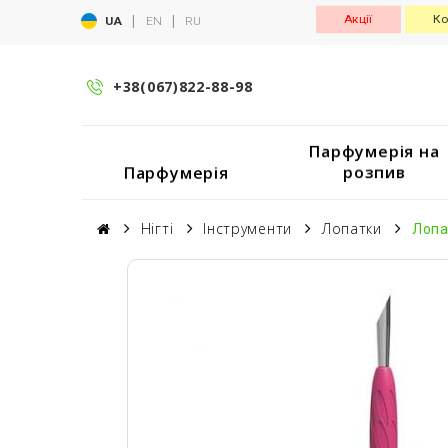
|
|
Акції
Ко
UA
EN
RU
+38(067)822-88-98
Парфумерія на
розпив
Парфумерія
Нігті
Інструменти
Лопатки
Лопа