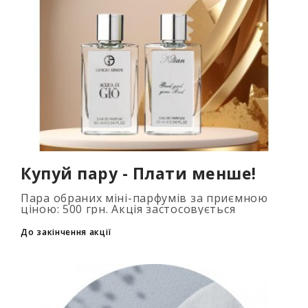
Купуй пару - Плати менше!
Пара обраних міні-парфумів за приємною
ціною: 500 грн. Акція застосовується
автоматично при додаванні 2 та більше
флаконів у кошик. Кількість товарів
До закінчення акції
обмежена..