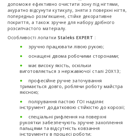
допоможе ефективно очистити зону під нігтями,
акуратно відсунути кутикулу, зняти з поверхні нігтя,
попередньо розм'якшене, стійке декоративне
покриття, а також зручне для набору дрібного
розсипчастого матеріалу.
Особливості лопатки
Staleks EXPERT
:
зручно працювати лівою рукою;
оснащені двома робочими сторонами;
має високу якість, оскільки
виготовляється з нержавіючої сталі 20Х13;
професійне ручне заточування
тримається довго, роблячи роботу майстра
якісною;
полірування пастою ГОІ наділяє
інструмент додатковою стійкістю до корозії;
спеціальні рифлення на поверхні
рукоятки забезпечують зручне захоплення
пальцями та відсутність ковзання
інструменту в процесі роботи;