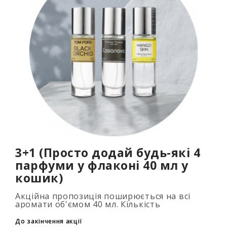
3+1 (Просто додай будь-які 4
парфуми у флаконі 40 мл у
кошик)
Акційна пропозиція поширюється на всі
аромати об'ємом 40 мл. Кількість
подарункових парфумів не обмежена (3+1,
6+2, 9+3) Для того, щоб скористатися акцією,
До закінчення акції