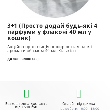
3+1 (Просто додай будь-які 4
парфуми у флаконі 40 мл у
кошик)
Акційна пропозиція поширюється на всі
аромати об'ємом 40 мл. Кількість
подарункових парфумів не обмежена (3+1,
6+2, 9+3) Для того, щоб скористатися акцією,
До закінчення акції
до..
Безкоштовна доставка
Онлайн підтримка
від 1500 грн
Час роботи: 10:00 - 18:00