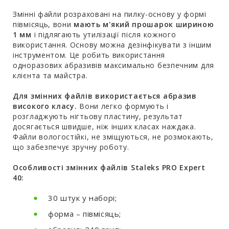
Змінні файли розраховані на пилку-основу у формі
півмісяць, вони
мають м'який прошарок шириною
1 мм
і підлягають утилізації після кожного
використання. Основу можна дезінфікувати з іншим
інструментом. Це робить використання
одноразових абразивів максимально безпечним для
клієнта та майстра.
Для змінних файлів використається абразив
високого класу.
Вони легко формують і
розгладжують нігтьову пластину, результат
досягається швидше, ніж інших класах наждака.
Файли вологостійкі, не зміщуються, не розмокають,
що забезпечує зручну роботу.
Особливості змінних файлів Staleks PRO Expert
40:
30 штук у наборі;
форма – півмісяць;