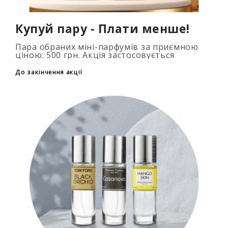
Купуй пару - Плати менше!
Пара обраних міні-парфумів за приємною
ціною: 500 грн. Акція застосовується
автоматично при додаванні 2 та більше
флаконів у кошик. Кількість товарів
До закінчення акції
обмежена..