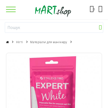
0
Нігті
Матеріали для манікюру