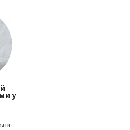
ай
уми у
мати