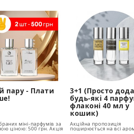
й пару - Плати
3+1 (Просто дод
ше!
будь-які 4 парф
флаконі 40 мл у
кошик)
браних міні-парфумів за
Акційна пропозиція
ою ціною: 500 грн. Акція
поширюється на всі аро
овується автоматично
об'ємом 40 мл. Кількість