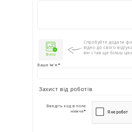
Спробуйте додати фо
відео до свого відгук
він став ще більш цік
Фото
Ваше Ім'я:
Захист від роботів
Введіть код в поле
нижче