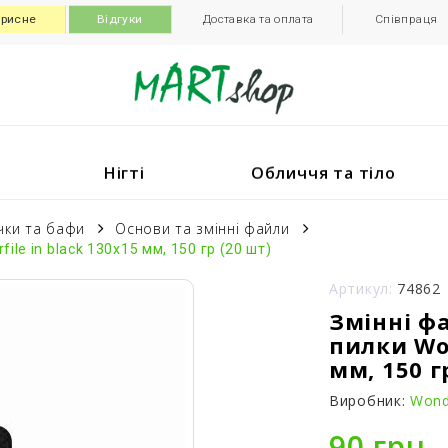
рисне
Відгуки
Доставка та оплата
Співпраця
Нігті
Обличчя та тіло
чки та бафи
Основи та змінні файли
ile in black 130x15 мм, 150 гр (20 шт)
Артикул:
74862
Змінні фа
пилки Won
мм, 150 г
Виробник:
Wonde
90 грн.