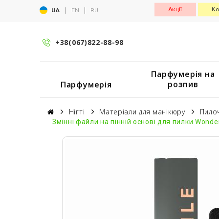
|
|
Акції
Ко
UA
EN
RU
+38(067)822-88-98
Парфумерія на
розпив
Парфумерія
Нігті
Матеріали для манікюру
Пило
Змінні файли на пінній основі для пилки Wonderf