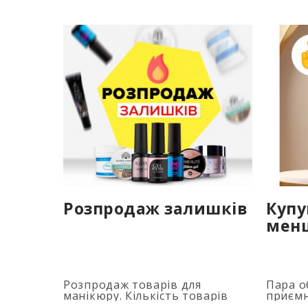
Розпродаж залишків
Купу
мен
Розпродаж товарів для
Пара о
манікюру. Кількість товарів
приємн
обмежена. Терміни акції дивися
застос