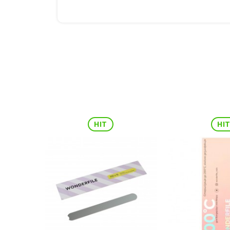
HIT
HI