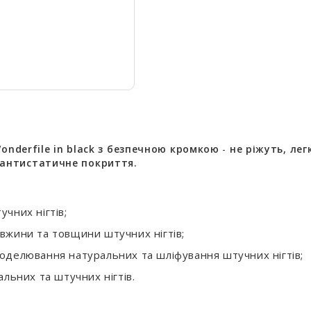
onderfile in black з безпечною кромкою
-
не ріжуть, лег
 антистатичне покриття.
чних нігтів;
вжини та товщини штучних нігтів;
оделювання натуральних та шліфування штучних нігтів;
льних та штучних нігтів.