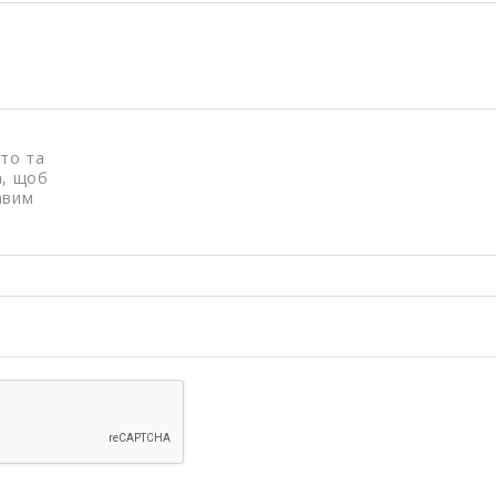
то та
а, щоб
авим