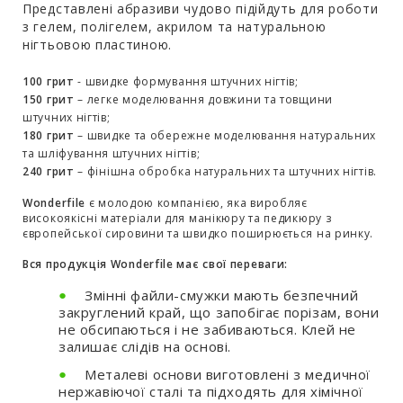
Представлені абразиви чудово підійдуть для роботи
з гелем, полігелем, акрилом та натуральною
нігтьовою пластиною.
100 грит
- швидке формування штучних нігтів;
150 грит
– легке моделювання довжини та товщини
штучних нігтів;
180 грит
– швидке та обережне моделювання натуральних
та шліфування штучних нігтів;
240 грит
– фінішна обробка натуральних та штучних нігтів.
Wonderfile
є молодою компанією, яка виробляє
високоякісні матеріали для манікюру та педикюру з
європейської сировини та швидко поширюється на ринку.
Вся продукція Wonderfile має свої переваги:
Змінні файли-смужки мають безпечний
закруглений край, що запобігає порізам, вони
не обсипаються і не забиваються. Клей не
залишає слідів на основі.
Металеві основи виготовлені з медичної
нержавіючої сталі та підходять для хімічної