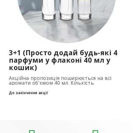
3+1 (Просто додай будь-які 4
парфуми у флаконі 40 мл у
кошик)
Акційна пропозиція поширюється на всі
аромати об'ємом 40 мл. Кількість
подарункових парфумів не обмежена (3+1,
6+2, 9+3) Для того, щоб скористатися акцією,
До закінчення акції
до..