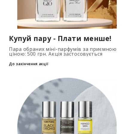
Купуй пару - Плати менше!
Пара обраних міні-парфумів за приємною
ціною: 500 грн. Акція застосовується
автоматично при додаванні 2 та більше
флаконів у кошик. Кількість товарів
До закінчення акції
обмежена..