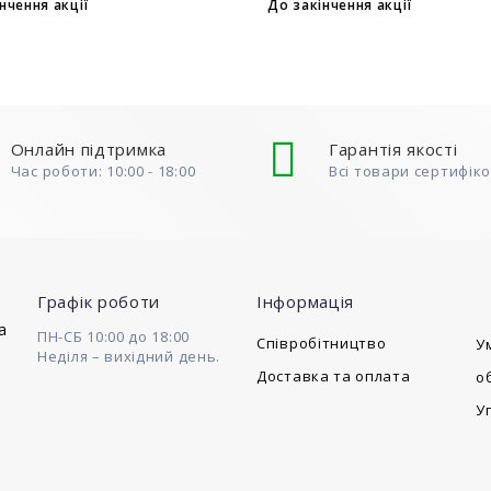
одаванні 2 та більше
подарункових парфумів
нчення акції
До закінчення акції
нів у кошик. Кількість
обмежена (3+1, 6+2, 9+3
ів обмежена..
того, щоб скористатися
до..
Онлайн підтримка
Гарантія якості
Час роботи: 10:00 - 18:00
Всі товари сертифік
Графік роботи
Інформація
a
ПН-СБ 10:00 до 18:00
Cпівробітництво
У
Неділя – вихідний день.
Доставка та оплата
о
У