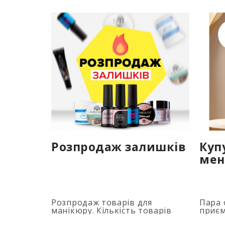
Розпродаж залишків
Куп
мен
Розпродаж товарів для
Пара 
манікюру. Кількість товарів
приєм
обмежена. Терміни акції дивися
засто