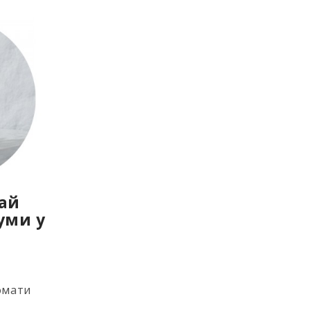
дай
уми у
омати
ь