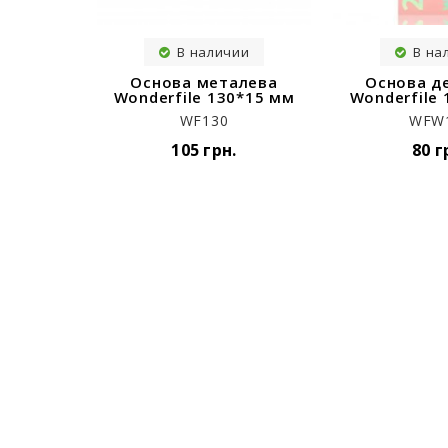
В наличии
В на
Основа металева
Основа д
Wonderfile 130*15 мм
Wonderfile
WF130
WFW
105 грн.
80 г