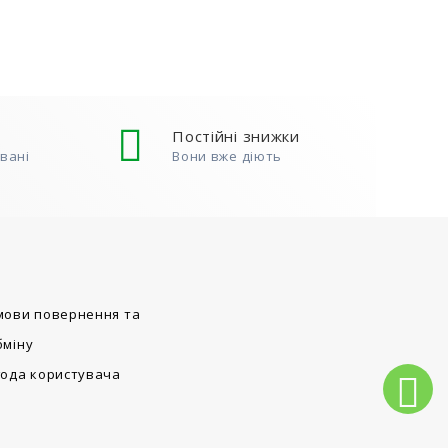
 не
) Для
 акцією,
Постійні знижки
овані
Вони вже діють
мови повернення та
бміну
года користувача