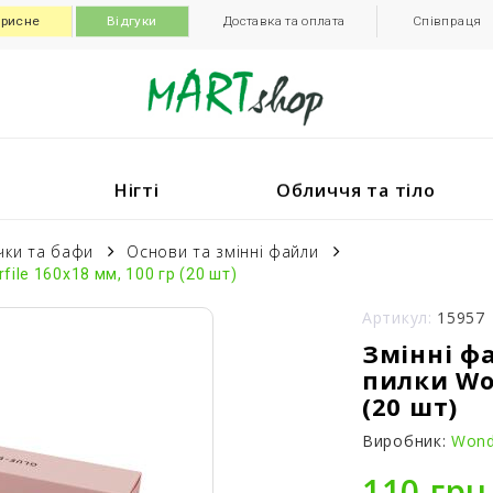
рисне
Відгуки
Доставка та оплата
Співпраця
Нігті
Обличчя та тіло
чки та бафи
Основи та змінні файли
file 160x18 мм, 100 гр (20 шт)
Артикул:
15957
Змінні фа
пилки Won
(20 шт)
Виробник:
Wonde
110 грн