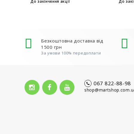
на таймері...
при д
До закінчення акції
До закі
флако
товар
Безкоштовна доставка від
1500 грн
За умови 100% передоплати
067 822-88-98
shop@martshop.com.u