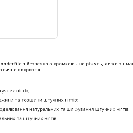
onderfile з безпечною кромкою
-
не ріжуть, легко знім
татичне покриття.
чних нігтів;
вжини та товщини штучних нігтів;
оделювання натуральних та шліфування штучних нігтів;
льних та штучних нігтів.