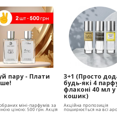
уй пару - Плати
3+1 (Просто до
ше!
будь-які 4 парф
флаконі 40 мл у
кошик)
обраних міні-парфумів за
Акційна пропозиція
ною ціною: 500 грн. Акція
поширюється на всі ар
совується автоматично
об'ємом 40 мл. Кількіст