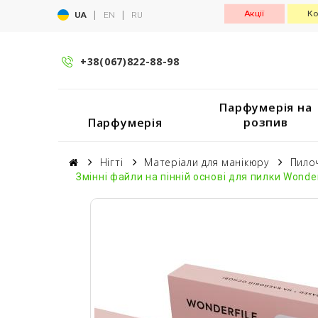
|
|
Акції
Ко
UA
EN
RU
+38(067)822-88-98
Парфумерія на
розпив
Парфумерія
Нігті
Матеріали для манікюру
Пило
Змінні файли на пінній основі для пилки Wonder