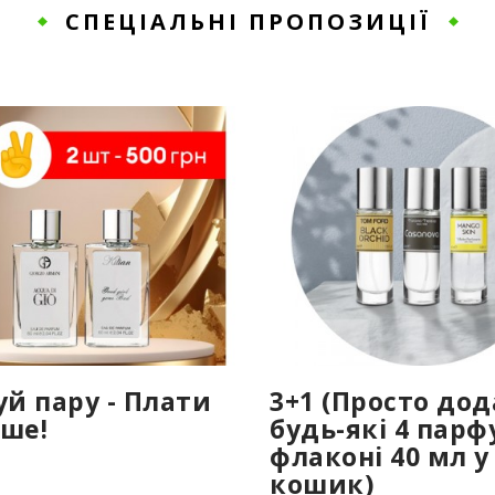
СПЕЦІАЛЬНІ ПРОПОЗИЦІЇ
уй пару - Плати
3+1 (Просто до
ше!
будь-які 4 парф
флаконі 40 мл у
кошик)