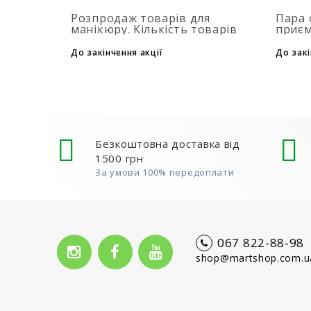
Розпродаж товарів для
Пара 
манікюру. Кількість товарів
приєм
обмежена. Терміни акції дивися
засто
на таймері...
при д
До закінчення акції
До закі
флако
товар
Безкоштовна доставка від
1500 грн
За умови 100% передоплати
067 822-88-98
shop@martshop.com.u