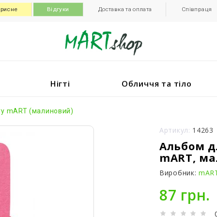
рисне
Відгуки
Доставка та оплата
Співпраця
Нігті
Обличчя та тіло
гу mART (малиновий)
Артикул:
14263
Альбом д
mART, ма
Виробник:
mAR
87 грн.