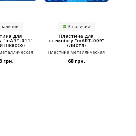
 наличии
В наличии
тина для
Пластина для
П
у "mART-011"
стемпінгу "mART-009"
стемп
и Пікассо)
(Листя)
металлическая
Пластина металлическая
Пласти
8 грн.
68 грн.