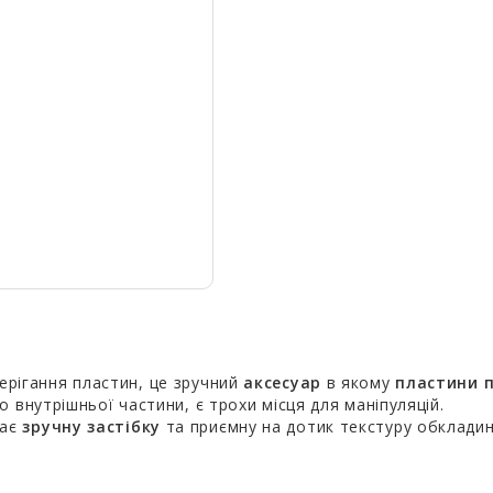
ерігання пластин, це зручний
аксесуар
в якому
пластини 
 внутрішньої частини, є трохи місця для маніпуляцій.
має
зручну застібку
та приємну на дотик текстуру обкладин