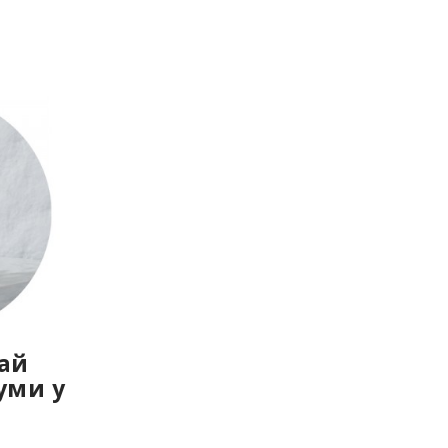
дай
уми у