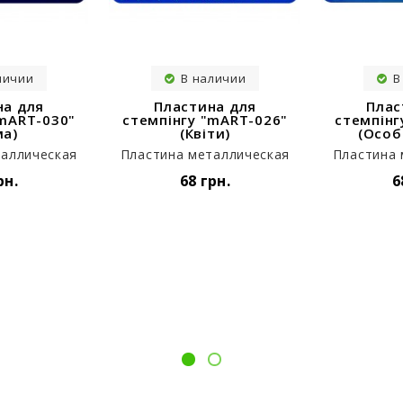
личии
В наличии
В
на для
Пластина для
Плас
"mART-030"
стемпінгу "mART-026"
стемпінг
ма)
(Квіти)
(Особ
таллическая
Пластина металлическая
Пластина 
рн.
68 грн.
6