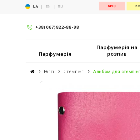
|
|
Акції
Ко
UA
EN
RU
+38(067)822-88-98
Парфумерія на
розпив
Парфумерія
Нігті
Стемпінг
Альбом для стемпін