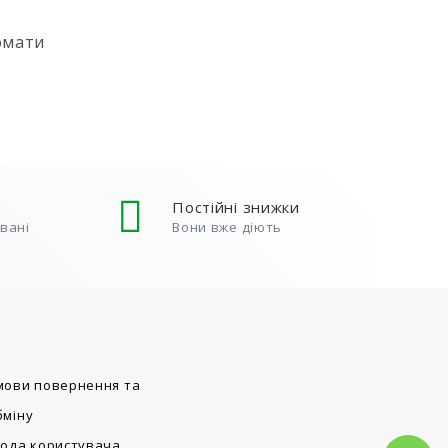
омати
ь
 не
) Для
 акцією,
Постійні знижки
овані
Вони вже діють
мови повернення та
бміну
года користувача