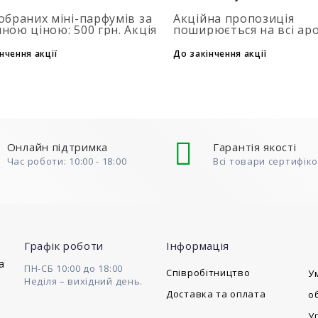
обраних міні-парфумів за
Акційна пропозиція
ною ціною: 500 грн. Акція
поширюється на всі ар
совується автоматично
об'ємом 40 мл. Кількіст
одаванні 2 та більше
подарункових парфумів
нчення акції
До закінчення акції
нів у кошик. Кількість
обмежена (3+1, 6+2, 9+3
ів обмежена..
того, щоб скористатися
до..
Онлайн підтримка
Гарантія якості
Час роботи: 10:00 - 18:00
Всі товари сертифік
Графік роботи
Інформація
a
ПН-СБ 10:00 до 18:00
Cпівробітництво
У
Неділя – вихідний день.
Доставка та оплата
о
У