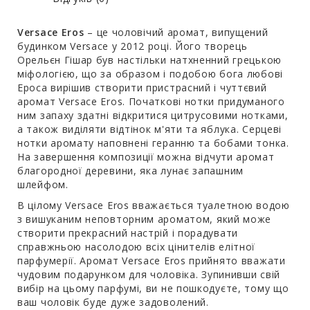
Versace Eros
– це чоловічий аромат, випущений
будинком Versace у 2012 році. Його творець
Орельєн Гішар був настільки натхненний грецькою
міфологією, що за образом і подобою бога любові
Ероса вирішив створити пристрасний і чуттєвий
аромат Versace Eros. Початкові нотки придуманого
ним запаху здатні відкритися цитрусовими нотками,
а також виділяти відтінок м'яти та яблука. Серцеві
нотки аромату наповнені геранню та бобами тонка.
На завершення композиції можна відчути аромат
благородної деревини, яка лунає запашним
шлейфом.
В цілому Versace Eros вважається туалетною водою
з вишуканим неповторним ароматом, який може
створити прекрасний настрій і порадувати
справжньою насолодою всіх цінителів елітної
парфумерії. Аромат Versace Eros прийнято вважати
чудовим подарунком для чоловіка. Зупинивши свій
вибір на цьому парфумі, ви не пошкодуєте, тому що
ваш чоловік буде дуже задоволений.