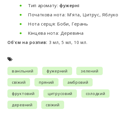
Тип аромату:
фужерні
Початкова нота:
М'ята, Цитрус, Яблуко
Нота серця:
Боби, Герань
Кінцева нота:
Деревина
Об'єм на розпив:
3 мл, 5 мл, 10 мл.
ванільний
фужерний
зелений
свіжий
пряний
амбровий
фруктовий
цитрусовий
солодкий
деревний
свіжий