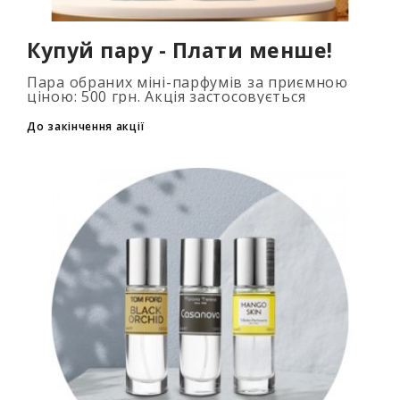
Купуй пару - Плати менше!
Пара обраних міні-парфумів за приємною
ціною: 500 грн. Акція застосовується
автоматично при додаванні 2 та більше
флаконів у кошик. Кількість товарів
До закінчення акції
обмежена..