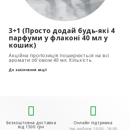
3+1 (Просто додай будь-які 4
парфуми у флаконі 40 мл у
кошик)
Акційна пропозиція поширюється на всі
аромати об'ємом 40 мл. Кількість
подарункових парфумів не обмежена (3+1,
6+2, 9+3) Для того, щоб скористатися акцією,
До закінчення акції
до..
Безкоштовна доставка
Онлайн підтримка
від 1500 грн
Час роботи: 10:00 - 18:00