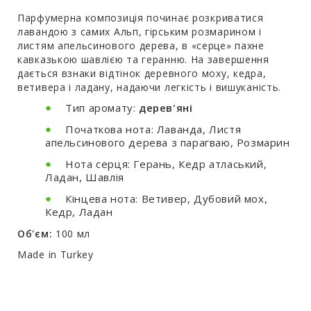
Парфумерна композиція починає розкриватися
лавандою з самих Альп, гірським розмарином і
листям апельсинового дерева, в «серце» пахне
кавказькою шавлією та геранню. На завершення
дається взнаки відтінок деревного моху, кедра,
ветивера і ладану, надаючи легкість і вишуканість.
Тип аромату:
дерев'яні
Початкова нота: Лаванда, Листя
апельсинового дерева з парагваю, Розмарин
Нота серця: Герань, Кедр атласький,
Ладан, Шавлія
Кінцева нота: Ветивер, Дубовий мох,
Кедр, Ладан
Об'єм:
100 мл
Made in Turkey