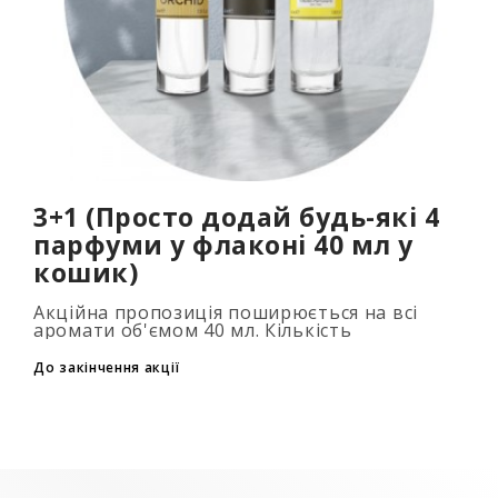
3+1 (Просто додай будь-які 4
парфуми у флаконі 40 мл у
кошик)
Акційна пропозиція поширюється на всі
аромати об'ємом 40 мл. Кількість
подарункових парфумів не обмежена (3+1,
6+2, 9+3) Для того, щоб скористатися акцією,
До закінчення акції
до..