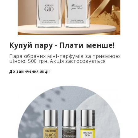
Купуй пару - Плати менше!
Пара обраних міні-парфумів за приємною
ціною: 500 грн. Акція застосовується
автоматично при додаванні 2 та більше
флаконів у кошик. Кількість товарів
До закінчення акції
обмежена..