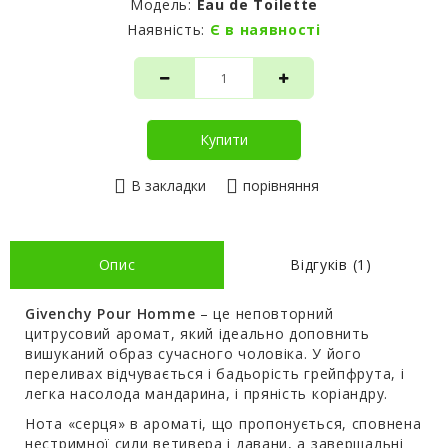
Модель:
Eau de Toilette
Наявність:
Є в наявності
Купити
В закладки
порівняння
Опис
Відгуків (1)
Givenchy Pour Homme
– це неповторний
цитрусовий аромат, який ідеально доповнить
вишуканий образ сучасного чоловіка. У його
переливах відчувається і бадьорість грейпфрута, і
легка насолода мандарина, і пряність коріандру.
Нота «серця» в ароматі, що пропонується, сповнена
нестримної сили ветивера і давани, а завершальні