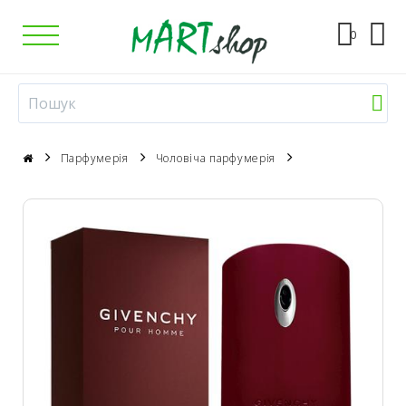
0
Парфумерія
Чоловіча парфумерія