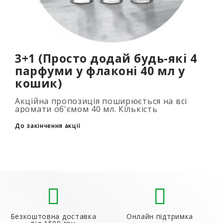
3+1 (Просто додай будь-які 4
парфуми у флаконі 40 мл у
кошик)
Акційна пропозиція поширюється на всі
аромати об'ємом 40 мл. Кількість
подарункових парфумів не обмежена (3+1,
6+2, 9+3) Для того, щоб скористатися акцією,
До закінчення акції
до..
Безкоштовна доставка
Онлайн підтримка