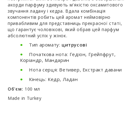
акорди парфуму здивують м'якістю оксамитового
звучання ладану і кедра. Вдала комбінація
компонентів робить цей аромат неймовірно
привабливим для представниць прекрасної статі,
що гарантує чоловікові, який обрав цей парфум
абсолютний успіх у жінок.
Тип аромату:
цитрусові
Початкова нота: Гедіон, Грейпфрут,
Коріандр, Мандарин
Нота серця: Ветивер, Екстракт давани
Кінець: Кедр, Ладан
Об'єм:
100 мл
Made in Turkey