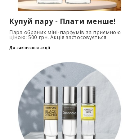
Купуй пару - Плати менше!
Пара обраних міні-парфумів за приємною
ціною: 500 грн. Акція застосовується
автоматично при додаванні 2 та більше
флаконів у кошик. Кількість товарів
До закінчення акції
обмежена..