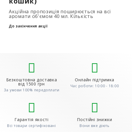
кошик)
Акційна пропозиція поширюється на всі
аромати об'ємом 40 мл. Кількість
подарункових парфумів не обмежена (3+1,
6+2, 9+3) Для того, щоб скористатися акцією,
До закінчення акції
до..
Безкоштовна доставка
Онлайн підтримка
від 1500 грн
Час роботи: 10:00 - 18:00
За умови 100% передоплати
Гарантія якості
Постійні знижки
Всі товари сертифіковані
Вони вже діють