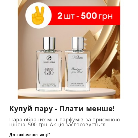
Купуй пару - Плати менше!
Пара обраних міні-парфумів за приємною
ціною: 500 грн. Акція застосовується
автоматично при додаванні 2 та більше
флаконів у кошик. Кількість товарів
До закінчення акції