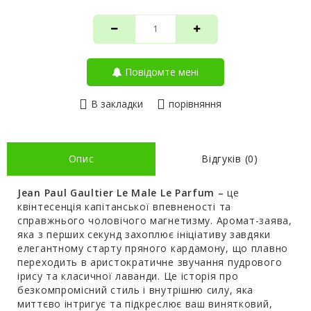
Повідомте мені
В закладки
порівняння
Опис
Відгуків (0)
Jean Paul Gaultier Le Male Le Parfum –
це
квінтесенція капітанської впевненості та
справжнього чоловічого магнетизму. Аромат-заява,
яка з перших секунд захоплює ініціативу завдяки
елегантному старту пряного кардамону, що плавно
переходить в аристократичне звучання пудрового
ірису та класичної лаванди. Це історія про
безкомпромісний стиль і внутрішню силу, яка
миттєво інтригує та підкреслює ваш винятковий,