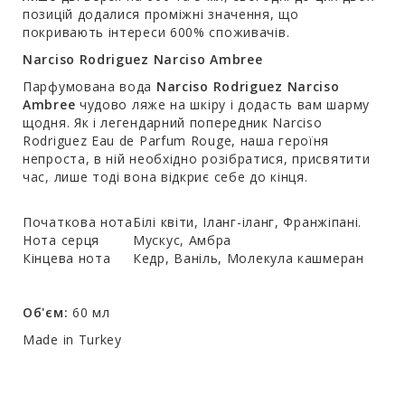
позицій додалися проміжні значення, що
покривають інтереси 600% споживачів.
Narciso Rodriguez Narciso Ambree
Парфумована вода
Narciso Rodriguez Narciso
Ambree
чудово ляже на шкіру і додасть вам шарму
щодня. Як і легендарний попередник Narciso
Rodriguez Eau de Parfum Rouge, наша героїня
непроста, в ній необхідно розібратися, присвятити
час, лише тоді вона відкриє себе до кінця.
Початкова нота
Білі квіти, Іланг-іланг, Франжіпані.
Нота серця
Мускус, Амбра
Кінцева нота
Кедр, Ваніль, Молекула кашмеран
Об'єм:
60 мл
Made in Turkey