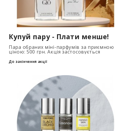
Купуй пару - Плати менше!
Пара обраних міні-парфумів за приємною
ціною: 500 грн. Акція застосовується
автоматично при додаванні 2 та більше
флаконів у кошик. Кількість товарів
До закінчення акції
обмежена..