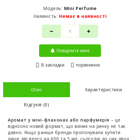
Модель:
Mini Perfume
Наявність:
Немає в наявності
Повідомте мені
В закладки
порівняння
Опис
Характеристики
Відгуків (0)
Аромат у міні-флаконах або парфумерія
– це
відносно новий формат, що виник на ринку не так
давно. Якщо раніше бренди пропонували купити
лише дві версії на 600 та 5 мл, сьогодні до цих двох