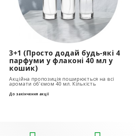
3+1 (Просто додай будь-які 4
парфуми у флаконі 40 мл у
кошик)
Акційна пропозиція поширюється на всі
аромати об'ємом 40 мл. Кількість
подарункових парфумів не обмежена (3+1,
6+2, 9+3) Для того, щоб скористатися акцією,
До закінчення акції
до..