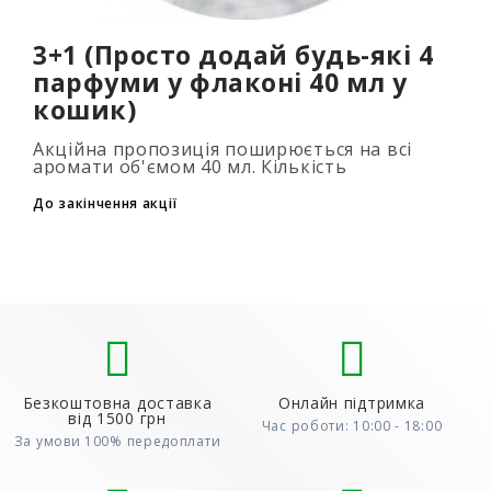
3+1 (Просто додай будь-які 4
парфуми у флаконі 40 мл у
кошик)
Акційна пропозиція поширюється на всі
аромати об'ємом 40 мл. Кількість
подарункових парфумів не обмежена (3+1,
6+2, 9+3) Для того, щоб скористатися акцією,
До закінчення акції
до..
Безкоштовна доставка
Онлайн підтримка
від 1500 грн
Час роботи: 10:00 - 18:00
За умови 100% передоплати