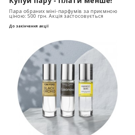
Купуй пару - Плати менше!
Пара обраних міні-парфумів за приємною
ціною: 500 грн. Акція застосовується
автоматично при додаванні 2 та більше
флаконів у кошик. Кількість товарів
До закінчення акції
обмежена..