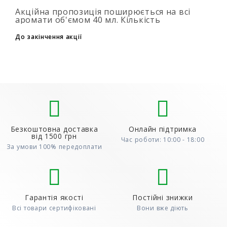
Акційна пропозиція поширюється на всі
аромати об'ємом 40 мл. Кількість
подарункових парфумів не обмежена (3+1,
6+2, 9+3) Для того, щоб скористатися акцією,
До закінчення акції
до..
Безкоштовна доставка
Онлайн підтримка
від 1500 грн
Час роботи: 10:00 - 18:00
За умови 100% передоплати
Гарантія якості
Постійні знижки
Всі товари сертифіковані
Вони вже діють