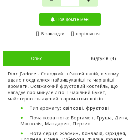
Повідомте мені
В закладки
порівняння
Опис
Відгуків (4)
Dior J'adore
- Солодкий і п'янкий напій, в якому
вдало поєдналися найвишуканіші та чарівніші
аромати. Освіжаючий фруктовий коктейль, що
нагадує про минуле літо. І чарівний букет,
майстерно складений з ароматних квітів.
Тип аромату:
квіткові, фруктові
Початкова нота: Бергамот, Груша, Диня,
Магнолія, Мандарин, Персик
Нота серця: Жасмин, Конвалія, Орхідея,
Троянда, Слива, Тубероза, Фіалка, Фрезія