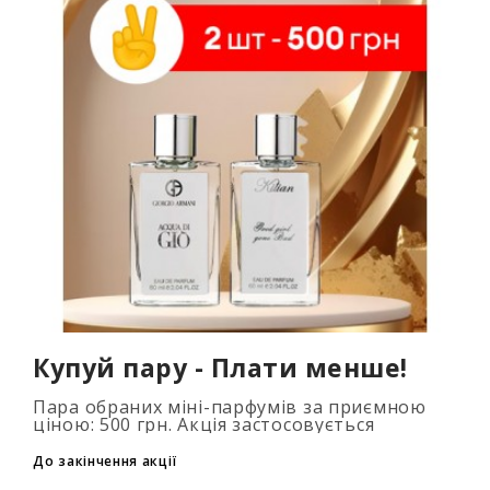
Купуй пару - Плати менше!
Пара обраних міні-парфумів за приємною
ціною: 500 грн. Акція застосовується
автоматично при додаванні 2 та більше
флаконів у кошик. Кількість товарів
До закінчення акції
обмежена..