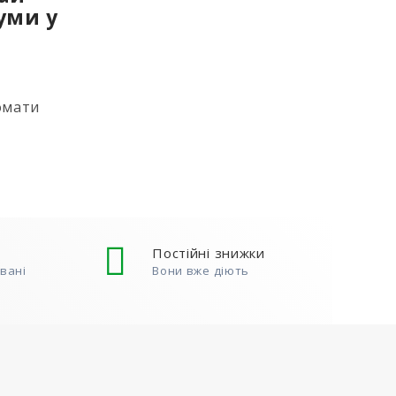
уми у
омати
ь
 не
) Для
 акцією,
Постійні знижки
овані
Вони вже діють