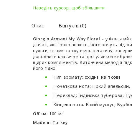
Наведіть курсор, щоб збільшити
Опис
Відгуків (0)
Giorgio Armani My Way Floral
– унікальний 
дівчат, які точно знають, чого хочуть від 
нудьги, втоми та скупчень негативу, заверш
доповнить класичне та прогулянкове вбранн
щирих компліментів. Витончена мелодія підк
його гідно!
Тип аромату:
східні, квіткові
Початкова нота:
Гіркий апельсин,
Переклад:
Індійська тубероза, Ту
Кінцева нота:
Білий мускус, Бурбо
Об'єм:
100 мл
Made in Turkey