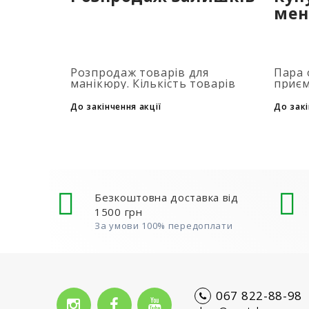
мен
Розпродаж товарів для
Пара 
манікюру. Кількість товарів
приєм
обмежена. Терміни акції дивися
засто
на таймері...
при д
До закінчення акції
До закі
флако
товар
Безкоштовна доставка від
1500 грн
За умови 100% передоплати
067 822-88-98