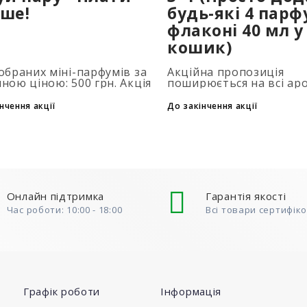
ше!
будь-які 4 парф
флаконі 40 мл у
кошик)
обраних міні-парфумів за
Акційна пропозиція
ною ціною: 500 грн. Акція
поширюється на всі ар
совується автоматично
об'ємом 40 мл. Кількіст
одаванні 2 та більше
подарункових парфумів
нчення акції
До закінчення акції
нів у кошик. Кількість
обмежена (3+1, 6+2, 9+3
ів обмежена..
того, щоб скористатися
до..
Онлайн підтримка
Гарантія якості
Час роботи: 10:00 - 18:00
Всі товари сертифік
Графік роботи
Інформація