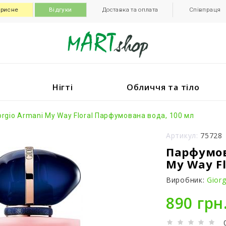
рисне
Відгуки
Доставка та оплата
Співпраця
Нігті
Обличчя та тіло
orgio Armani My Way Floral Парфумована вода, 100 мл
Артикул:
75728
Парфумов
My Way Fl
Виробник:
Giorg
890 грн