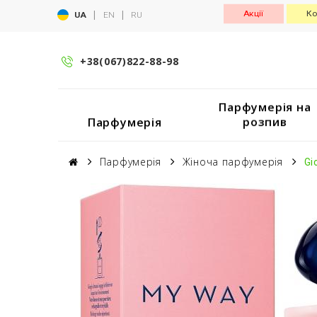
|
|
Акції
Ко
UA
EN
RU
+38(067)822-88-98
Парфумерія на
розпив
Парфумерія
Парфумерія
Жіноча парфумерія
Gi