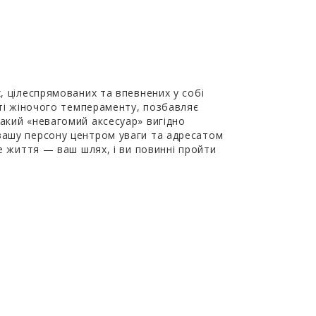
, цілеспрямованих та впевнених у собі
сті жіночого темпераменту, позбавляє
акий «невагомий аксесуар» вигідно
 вашу персону центром уваги та адресатом
це життя — ваш шлях, і ви повинні пройти