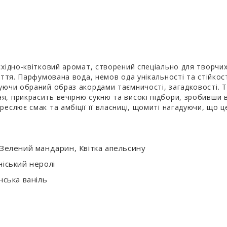
східно-квітковий аромат, створений спеціально для творчих
життя. Парфумована вода, немов ода унікальності та стійко
уючи обраний образ акордами таємничості, загадковості. Т
я, прикрасить вечірню сукню та високі підбори, зробивши
реслює смак та амбіції її власниці, щомиті нагадуючи, що 
 Зелений мандарин, Квітка апельсину
ніський неролі
нська ваніль