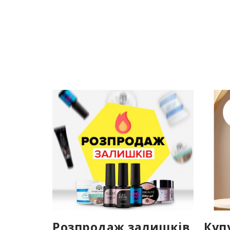
Розпродаж залишків
Куп