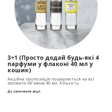
3+1 (Просто додай будь-які 4
парфуми у флаконі 40 мл у
кошик)
Акційна пропозиція поширюється на всі
аромати об'ємом 40 мл. Кількість
подарункових парфумів не обмежена (3+1,
6+2, 9+3) Для того, щоб скористатися акцією,
До закінчення акції
до..