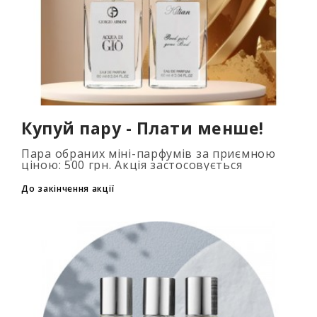
Купуй пару - Плати менше!
Пара обраних міні-парфумів за приємною
ціною: 500 грн. Акція застосовується
автоматично при додаванні 2 та більше
флаконів у кошик. Кількість товарів
До закінчення акції
обмежена..