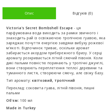
Опис
Відгуків (0)
Victoria's Secret Bombshell Escape
- ця
парфумована вода виходить за рамки звичного і
знаходить рай із освіжаючою тропічною гуавою, яка
заряджає почуття енергією завдяки вибуху рожевої
м'якоті. Відпочинок триває, оскільки аромат
забирається акордом прибережного бризу. У серці
аромату розкривається літній сяючий півонія. Коли
дикі пальми повністю поринають у тропічні джунглі,
вони створюють переплетення теплої деревини та
туманного листя, створюючи сяючу, але свіжу базу.
Тип аромату:
квітковий, тропічний
Переклад: соковита гуава, літній півонія, пишні
пальми
Об'єм:
100 мл
Made in Turkey